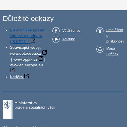
Důležité odkazy
Elektronické podání
Prohlášení
Větší šance
žádosti o podporu
o
Youtube
(IS KP21+)
přístupnosti
Související weby:
Mapa
www.dotaceeu.cz
Stránek
|
www.opjak.cz
|
www.ec.europa.eu
Kariéra