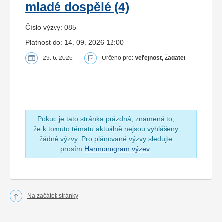
mladé dospělé (4)
Číslo výzvy: 085
Platnost do: 14. 09. 2026 12:00
29. 6. 2026
Určeno pro:
Veřejnost, Žadatel
Pokud je tato stránka prázdná, znamená to,
že k tomuto tématu aktuálně nejsou vyhlášeny
žádné výzvy. Pro plánované výzvy sledujte
prosím
Harmonogram výzev
.
Na začátek stránky