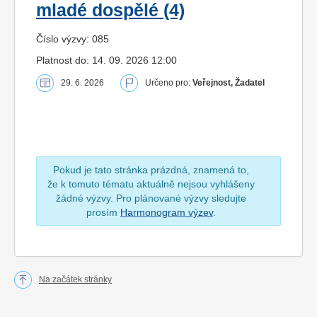
mladé dospělé (4)
Číslo výzvy: 085
Platnost do: 14. 09. 2026 12:00
29. 6. 2026
Určeno pro:
Veřejnost, Žadatel
Pokud je tato stránka prázdná, znamená to,
že k tomuto tématu aktuálně nejsou vyhlášeny
žádné výzvy. Pro plánované výzvy sledujte
prosím
Harmonogram výzev
.
Na začátek stránky