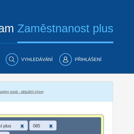
ram
Zaměstnanost plus
VYHLEDÁVÁNÍ
PŘIHLÁŠENÍ
piny osob - aktuální výzvy
t plus
085