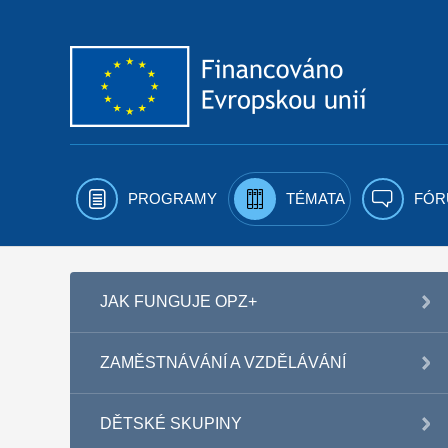
Přejít k obsahu
PROGRAMY
TÉMATA
FÓR
JAK FUNGUJE OPZ+
ZAMĚSTNÁVÁNÍ A VZDĚLÁVÁNÍ
DĚTSKÉ SKUPINY