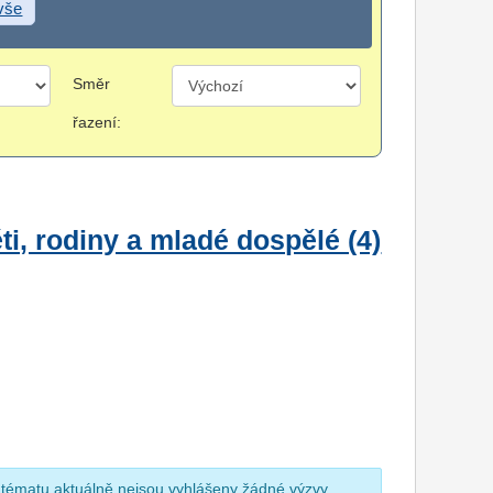
 vše
Směr
řazení:
i, rodiny a mladé dospělé (4)
 tématu aktuálně nejsou vyhlášeny žádné výzvy.