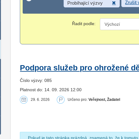
Zrušit
Probíhající výzvy
Řadit podle:
Podpora služeb pro ohrožené dět
Číslo výzvy: 085
Platnost do: 14. 09. 2026 12:00
29. 6. 2026
Určeno pro:
Veřejnost, Žadatel
Pokud je tato stránka prázdná, znamená to, že k tomuto