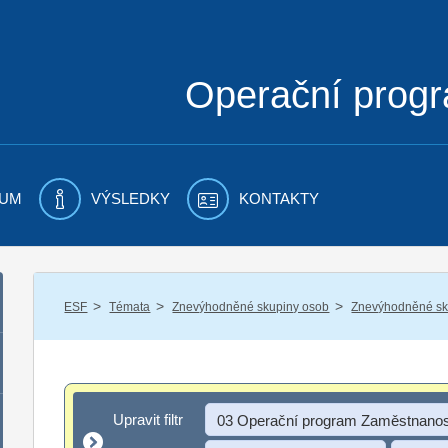
Operační prog
UM
VÝSLEDKY
KONTAKTY
/
/
/
ESF
Témata
Znevýhodněné skupiny osob
Znevýhodněné sku
Upravit filtr
Upravit filtr
03 Operační program Zaměstnanos