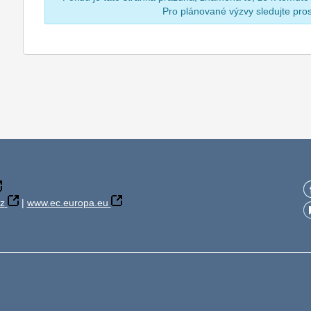
Pro plánované výzvy sledujte pr
z
|
www.ec.europa.eu