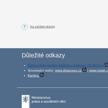
Na začátek stránky
Důležité odkazy
Elektronické podání žádosti o podporu (IS KP21+)
Související weby:
www.dotaceeu.cz
|
www.opjak.c
Kariéra