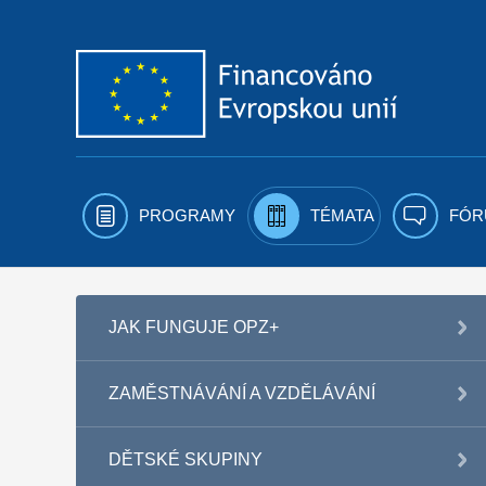
Přejít k obsahu
PROGRAMY
TÉMATA
FÓR
JAK FUNGUJE OPZ+
ZAMĚSTNÁVÁNÍ A VZDĚLÁVÁNÍ
DĚTSKÉ SKUPINY