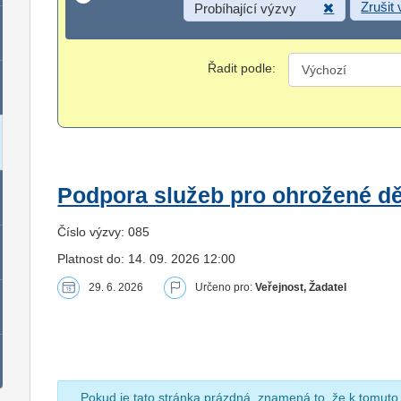
Zrušit
Probíhající výzvy
Řadit podle:
Podpora služeb pro ohrožené dět
Číslo výzvy: 085
Platnost do: 14. 09. 2026 12:00
29. 6. 2026
Určeno pro:
Veřejnost, Žadatel
Pokud je tato stránka prázdná, znamená to, že k tomuto