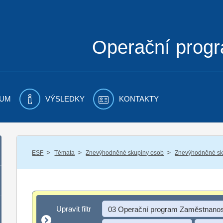
Operační prog
UM
VÝSLEDKY
KONTAKTY
/
/
/
ESF
Témata
Znevýhodněné skupiny osob
Znevýhodněné sku
Upravit filtr
Upravit filtr
03 Operační program Zaměstnanos