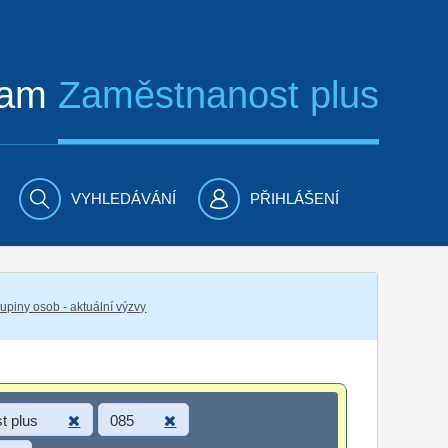
ram
Zaměstnanost plus
VYHLEDÁVÁNÍ
PŘIHLÁŠENÍ
piny osob - aktuální výzvy
t plus
085