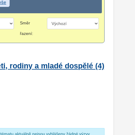
 vše
Směr
řazení:
i, rodiny a mladé dospělé (4)
 tématu aktuálně nejsou vyhlášeny žádné výzvy.