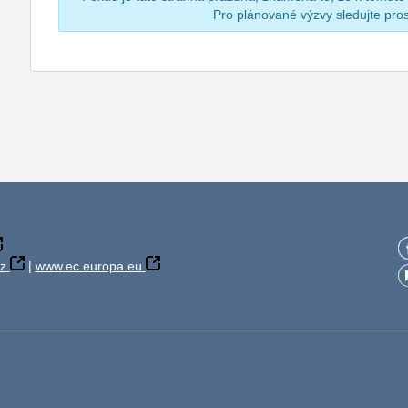
Pro plánované výzvy sledujte pr
z
|
www.ec.europa.eu