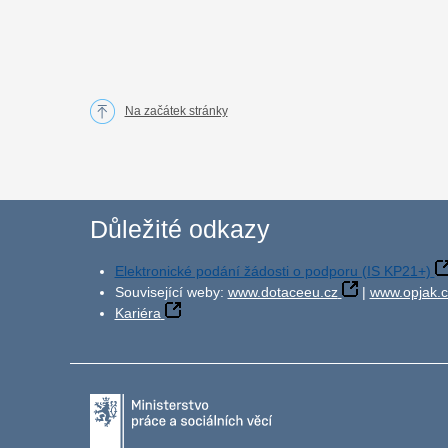
Na začátek stránky
Důležité odkazy
Elektronické podání žádosti o podporu (IS KP21+)
Související weby:
www.dotaceeu.cz
|
www.opjak.c
Kariéra