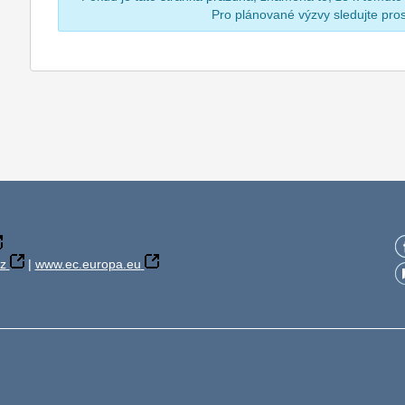
Pro plánované výzvy sledujte pr
z
|
www.ec.europa.eu