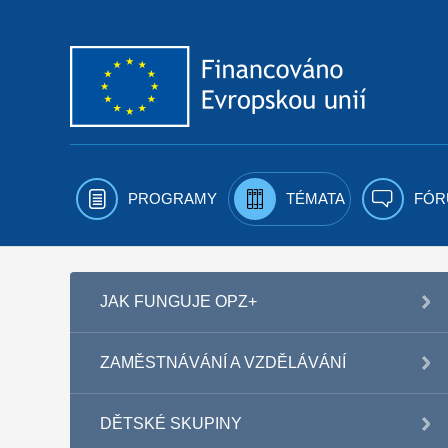
Přejít k obsahu
PROGRAMY
TÉMATA
FÓR
JAK FUNGUJE OPZ+
ZAMĚSTNÁVÁNÍ A VZDĚLÁVÁNÍ
DĚTSKÉ SKUPINY