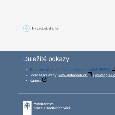
Na začátek stránky
Důležité odkazy
Elektronické podání žádosti o podporu (IS KP21+)
Související weby:
www.dotaceeu.cz
|
www.opjak.c
Kariéra