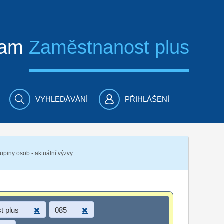
ram
Zaměstnanost plus
VYHLEDÁVÁNÍ
PŘIHLÁŠENÍ
piny osob - aktuální výzvy
t plus
085