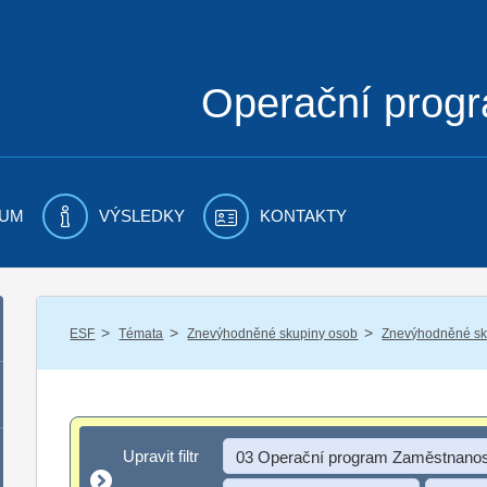
Operační prog
UM
VÝSLEDKY
KONTAKTY
/
/
/
ESF
Témata
Znevýhodněné skupiny osob
Znevýhodněné sku
Upravit filtr
Upravit filtr
03 Operační program Zaměstnanos