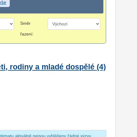
 vše
Směr
řazení:
i, rodiny a mladé dospělé (4)
 tématu aktuálně nejsou vyhlášeny žádné výzvy.