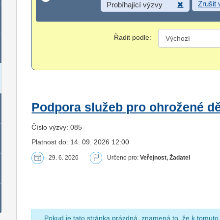
Zrušit
Probíhající výzvy
Řadit podle:
Podpora služeb pro ohrožené dět
Číslo výzvy: 085
Platnost do: 14. 09. 2026 12:00
29. 6. 2026
Určeno pro:
Veřejnost, Žadatel
Pokud je tato stránka prázdná, znamená to, že k tomuto