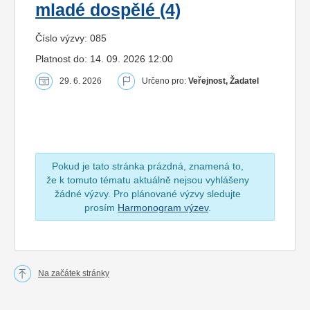
mladé dospělé (4)
Číslo výzvy: 085
Platnost do: 14. 09. 2026 12:00
29. 6. 2026
Určeno pro:
Veřejnost, Žadatel
Pokud je tato stránka prázdná, znamená to,
že k tomuto tématu aktuálně nejsou vyhlášeny
žádné výzvy. Pro plánované výzvy sledujte
prosím
Harmonogram výzev
.
Na začátek stránky