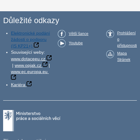
Důležité odkazy
Elektronické podání
Prohlášení
Větší šance
žádosti o podporu
o
Youtube
(IS KP21+)
přístupnosti
Související weby:
Mapa
www.dotaceeu.cz
Stránek
|
www.opjak.cz
|
www.ec.europa.eu
Kariéra