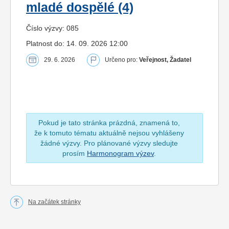
mladé dospělé (4)
Číslo výzvy: 085
Platnost do: 14. 09. 2026 12:00
29. 6. 2026
Určeno pro:
Veřejnost, Žadatel
Pokud je tato stránka prázdná, znamená to,
že k tomuto tématu aktuálně nejsou vyhlášeny
žádné výzvy. Pro plánované výzvy sledujte
prosím
Harmonogram výzev
.
Na začátek stránky