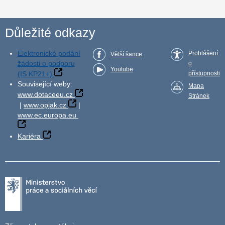
Důležité odkazy
Elektronické podání
Prohlášení
Větší šance
žádosti o podporu
o
Youtube
(IS KP21+)
přístupnosti
Související weby:
Mapa
www.dotaceeu.cz
Stránek
|
www.opjak.cz
|
www.ec.europa.eu
Kariéra