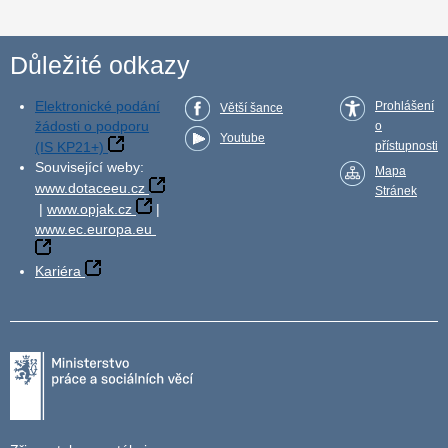
Důležité odkazy
Elektronické podání
Prohlášení
Větší šance
žádosti o podporu
o
Youtube
(IS KP21+)
přístupnosti
Související weby:
Mapa
www.dotaceeu.cz
Stránek
|
www.opjak.cz
|
www.ec.europa.eu
Kariéra