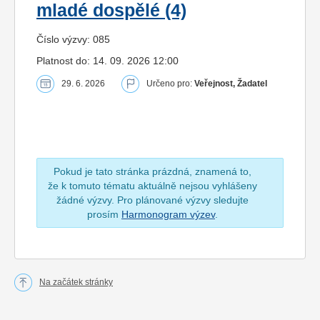
mladé dospělé (4)
Číslo výzvy: 085
Platnost do: 14. 09. 2026 12:00
29. 6. 2026
Určeno pro:
Veřejnost, Žadatel
Pokud je tato stránka prázdná, znamená to,
že k tomuto tématu aktuálně nejsou vyhlášeny
žádné výzvy. Pro plánované výzvy sledujte
prosím
Harmonogram výzev
.
Na začátek stránky