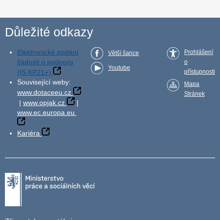
Důležité odkazy
Elektronické podání
Prohlášení
Větší šance
žádosti o podporu
o
Youtube
(IS KP21+)
přístupnosti
Související weby:
Mapa
www.dotaceeu.cz
Stránek
|
www.opjak.cz
|
www.ec.europa.eu
Kariéra