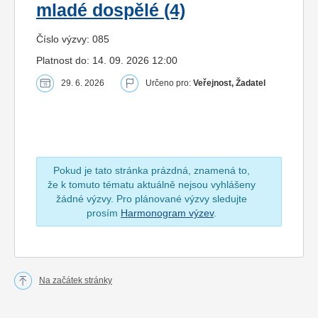
mladé dospělé (4)
Číslo výzvy: 085
Platnost do: 14. 09. 2026 12:00
29. 6. 2026
Určeno pro:
Veřejnost, Žadatel
Pokud je tato stránka prázdná, znamená to,
že k tomuto tématu aktuálně nejsou vyhlášeny
žádné výzvy. Pro plánované výzvy sledujte
prosím
Harmonogram výzev
.
Na začátek stránky