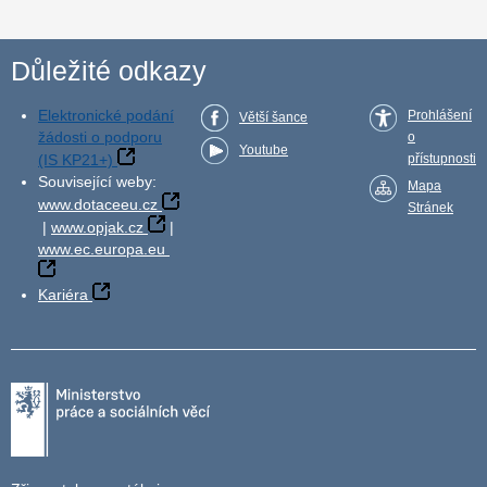
Důležité odkazy
Elektronické podání
Prohlášení
Větší šance
žádosti o podporu
o
Youtube
(IS KP21+)
přístupnosti
Související weby:
Mapa
www.dotaceeu.cz
Stránek
|
www.opjak.cz
|
www.ec.europa.eu
Kariéra