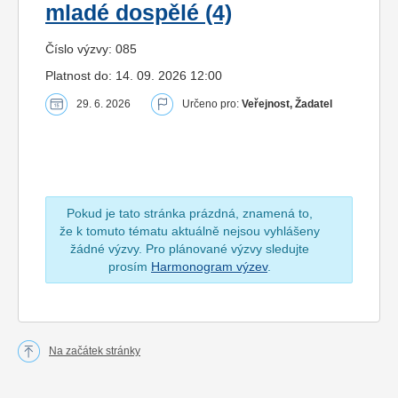
mladé dospělé (4)
Číslo výzvy: 085
Platnost do: 14. 09. 2026 12:00
29. 6. 2026
Určeno pro:
Veřejnost, Žadatel
Pokud je tato stránka prázdná, znamená to,
že k tomuto tématu aktuálně nejsou vyhlášeny
žádné výzvy. Pro plánované výzvy sledujte
prosím
Harmonogram výzev
.
Na začátek stránky