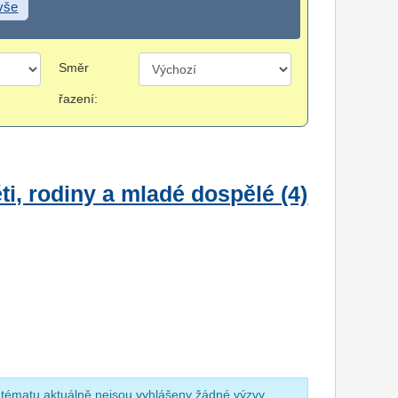
 vše
Směr
řazení:
i, rodiny a mladé dospělé (4)
 tématu aktuálně nejsou vyhlášeny žádné výzvy.