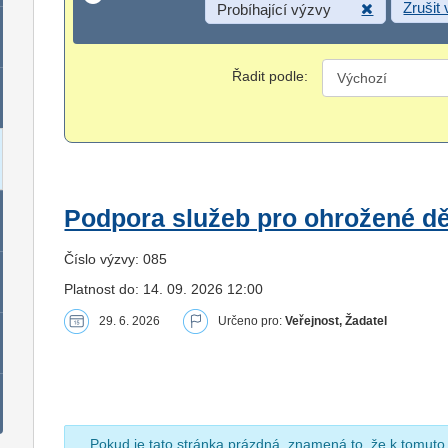
Zrušit
Probíhající výzvy
Řadit podle:
Podpora služeb pro ohrožené dět
Číslo výzvy: 085
Platnost do: 14. 09. 2026 12:00
29. 6. 2026
Určeno pro:
Veřejnost, Žadatel
Pokud je tato stránka prázdná, znamená to, že k tomuto