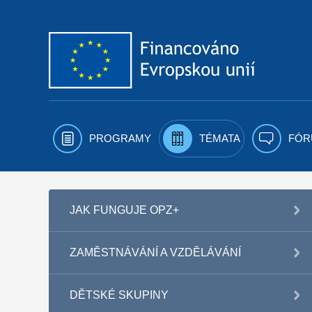
Přejít k obsahu
PROGRAMY
TÉMATA
FÓR
JAK FUNGUJE OPZ+
ZAMĚSTNÁVÁNÍ A VZDĚLÁVÁNÍ
DĚTSKÉ SKUPINY