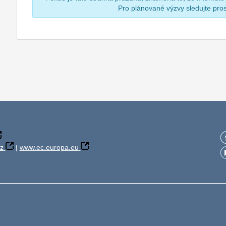
Pro plánované výzvy sledujte pr
z
|
www.ec.europa.eu