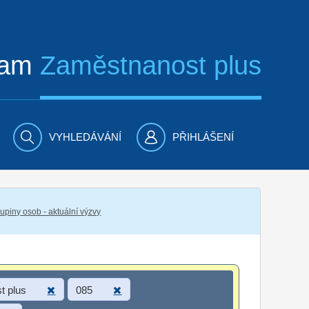
ram
Zaměstnanost plus
VYHLEDÁVÁNÍ
PŘIHLÁŠENÍ
piny osob - aktuální výzvy
t plus
085