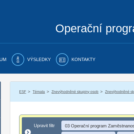
Operační prog
UM
VÝSLEDKY
KONTAKTY
/
/
/
ESF
Témata
Znevýhodněné skupiny osob
Znevýhodněné sku
Upravit filtr
Upravit filtr
03 Operační program Zaměstnanos