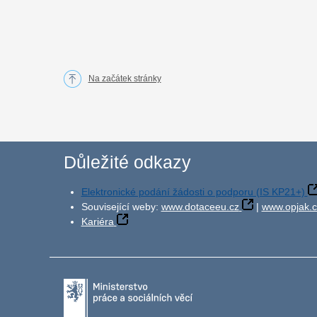
Na začátek stránky
Důležité odkazy
Elektronické podání žádosti o podporu (IS KP21+)
Související weby:
www.dotaceeu.cz
|
www.opjak.c
Kariéra