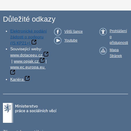
Důležité odkazy
Elektronické podání
Prohlášení
Větší šance
žádosti o podporu
o
Youtube
(IS KP21+)
přístupnosti
Související weby:
Mapa
www.dotaceeu.cz
Stránek
|
www.opjak.cz
|
www.ec.europa.eu
Kariéra