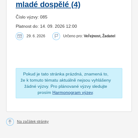
mladé dospělé (4)
Číslo výzvy: 085
Platnost do: 14. 09. 2026 12:00
29. 6. 2026
Určeno pro:
Veřejnost, Žadatel
Pokud je tato stránka prázdná, znamená to,
že k tomuto tématu aktuálně nejsou vyhlášeny
žádné výzvy. Pro plánované výzvy sledujte
prosím
Harmonogram výzev
.
Na začátek stránky