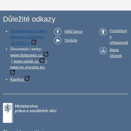
Důležité odkazy
Elektronické podání
Prohlášení
Větší šance
žádosti o podporu
o
Youtube
(IS KP21+)
přístupnosti
Související weby:
Mapa
www.dotaceeu.cz
Stránek
|
www.opjak.cz
|
www.ec.europa.eu
Kariéra