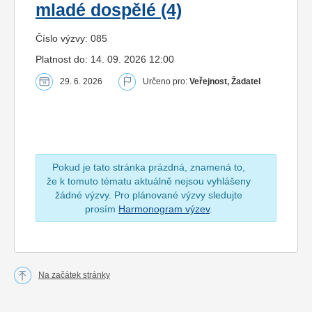
mladé dospělé (4)
Číslo výzvy: 085
Platnost do: 14. 09. 2026 12:00
29. 6. 2026
Určeno pro:
Veřejnost, Žadatel
Pokud je tato stránka prázdná, znamená to,
že k tomuto tématu aktuálně nejsou vyhlášeny
žádné výzvy. Pro plánované výzvy sledujte
prosím
Harmonogram výzev
.
Na začátek stránky