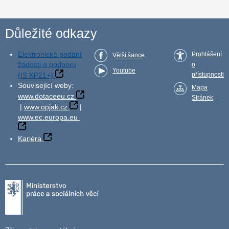
Důležité odkazy
Elektronické podání
Prohlášení
Větší šance
žádosti o podporu
o
Youtube
(IS KP21+)
přístupnosti
Související weby:
Mapa
www.dotaceeu.cz
Stránek
|
www.opjak.cz
|
www.ec.europa.eu
Kariéra