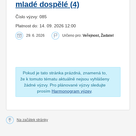
mladé dospělé (4)
Číslo výzvy: 085
Platnost do: 14. 09. 2026 12:00
29. 6. 2026
Určeno pro:
Veřejnost, Žadatel
Pokud je tato stránka prázdná, znamená to,
že k tomuto tématu aktuálně nejsou vyhlášeny
žádné výzvy. Pro plánované výzvy sledujte
prosím
Harmonogram výzev
.
Na začátek stránky