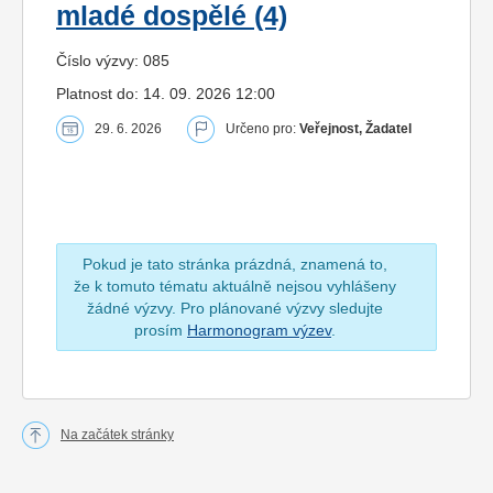
mladé dospělé (4)
Číslo výzvy: 085
Platnost do: 14. 09. 2026 12:00
29. 6. 2026
Určeno pro:
Veřejnost, Žadatel
Pokud je tato stránka prázdná, znamená to,
že k tomuto tématu aktuálně nejsou vyhlášeny
žádné výzvy. Pro plánované výzvy sledujte
prosím
Harmonogram výzev
.
Na začátek stránky