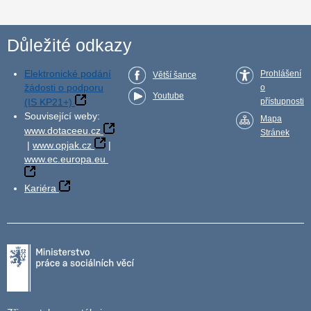
Důležité odkazy
Elektronické podání
Prohlášení
Větší šance
žádosti o podporu
o
Youtube
(IS KP21+)
přístupnosti
Související weby:
Mapa
www.dotaceeu.cz
Stránek
|
www.opjak.cz
|
www.ec.europa.eu
Kariéra