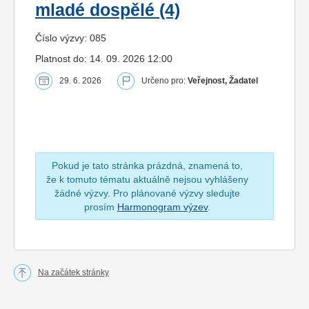
mladé dospělé (4)
Číslo výzvy: 085
Platnost do: 14. 09. 2026 12:00
29. 6. 2026
Určeno pro:
Veřejnost, Žadatel
Pokud je tato stránka prázdná, znamená to,
že k tomuto tématu aktuálně nejsou vyhlášeny
žádné výzvy. Pro plánované výzvy sledujte
prosím
Harmonogram výzev
.
Na začátek stránky