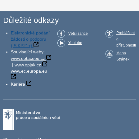
Důležité odkazy
Elektronické podání
Prohlášení
Větší šance
žádosti o podporu
o
Youtube
(IS KP21+)
přístupnosti
Související weby:
Mapa
www.dotaceeu.cz
Stránek
|
www.opjak.cz
|
www.ec.europa.eu
Kariéra