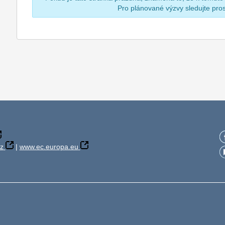
Pro plánované výzvy sledujte pr
z
|
www.ec.europa.eu