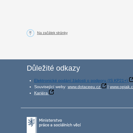
Na začátek stránky
Důležité odkazy
Elektronické podání žádosti o podporu (IS KP21+)
Související weby:
www.dotaceeu.cz
|
www.opjak.c
Kariéra