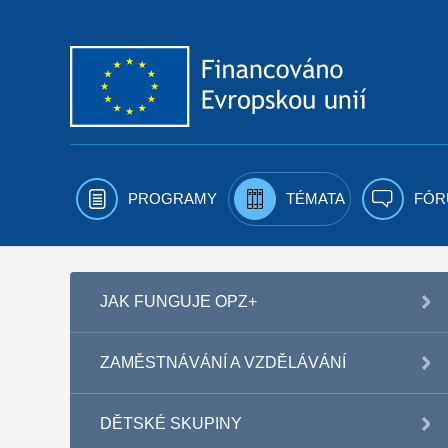
Přejít k obsahu
PROGRAMY
TÉMATA
FÓR
JAK FUNGUJE OPZ+
ZAMĚSTNÁVÁNÍ A VZDĚLÁVÁNÍ
DĚTSKÉ SKUPINY