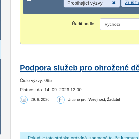
Zrušit
Probíhající výzvy
Řadit podle:
Podpora služeb pro ohrožené dět
Číslo výzvy: 085
Platnost do: 14. 09. 2026 12:00
29. 6. 2026
Určeno pro:
Veřejnost, Žadatel
Pokud je tato stránka prázdná, znamená to, že k tomuto