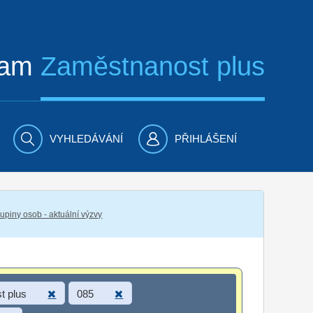
ram
Zaměstnanost plus
VYHLEDÁVÁNÍ
PŘIHLÁŠENÍ
piny osob - aktuální výzvy
t plus
085