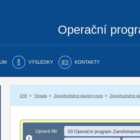
Operační prog
UM
VÝSLEDKY
KONTAKTY
/
/
/
ESF
Témata
Znevýhodněné skupiny osob
Znevýhodněné sku
Upravit filtr
Upravit filtr
03 Operační program Zaměstnanos