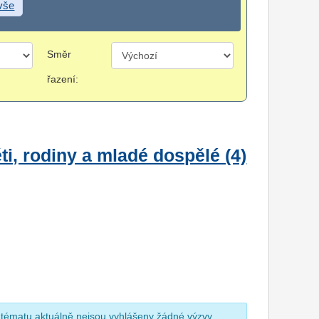
 vše
Směr
řazení:
i, rodiny a mladé dospělé (4)
 tématu aktuálně nejsou vyhlášeny žádné výzvy.