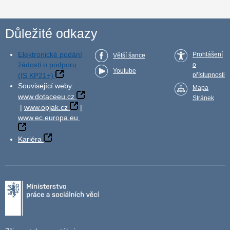
Důležité odkazy
Elektronické podání
Prohlášení
Větší šance
žádosti o podporu
o
Youtube
(IS KP21+)
přístupnosti
Související weby:
Mapa
www.dotaceeu.cz
Stránek
|
www.opjak.cz
|
www.ec.europa.eu
Kariéra