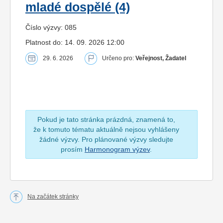
mladé dospělé (4)
Číslo výzvy: 085
Platnost do: 14. 09. 2026 12:00
29. 6. 2026
Určeno pro:
Veřejnost, Žadatel
Pokud je tato stránka prázdná, znamená to,
že k tomuto tématu aktuálně nejsou vyhlášeny
žádné výzvy. Pro plánované výzvy sledujte
prosím
Harmonogram výzev
.
Na začátek stránky