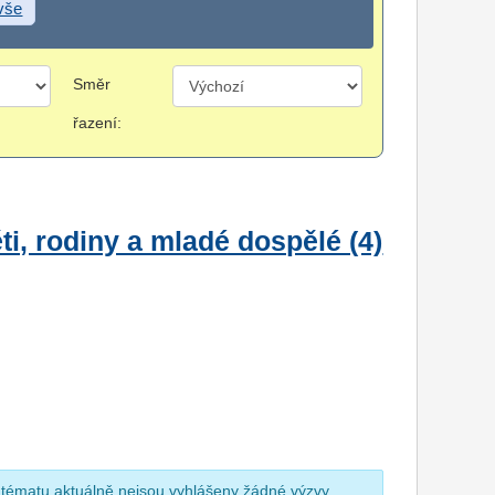
 vše
Směr
řazení:
i, rodiny a mladé dospělé (4)
 tématu aktuálně nejsou vyhlášeny žádné výzvy.