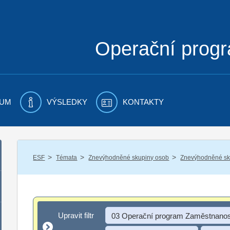
Operační prog
UM
VÝSLEDKY
KONTAKTY
/
/
/
ESF
Témata
Znevýhodněné skupiny osob
Znevýhodněné sku
Upravit filtr
Upravit filtr
03 Operační program Zaměstnanos