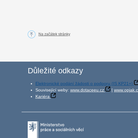
Na začátek stránky
Důležité odkazy
Elektronické podání žádosti o podporu (IS KP21+)
Související weby:
www.dotaceeu.cz
|
www.opjak.c
Kariéra