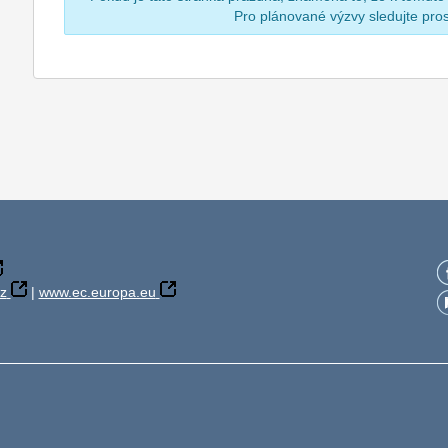
Pro plánované výzvy sledujte pr
z
|
www.ec.europa.eu