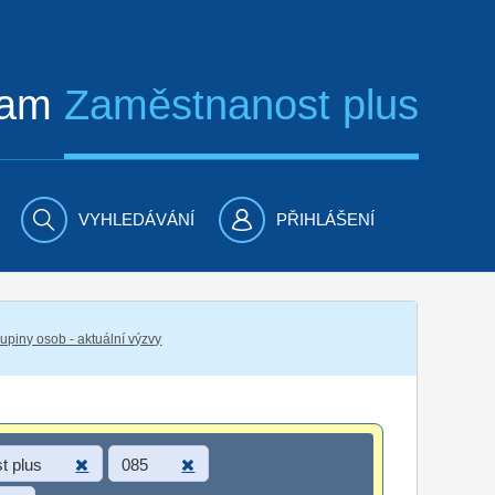
ram
Zaměstnanost plus
VYHLEDÁVÁNÍ
PŘIHLÁŠENÍ
piny osob - aktuální výzvy
t plus
085