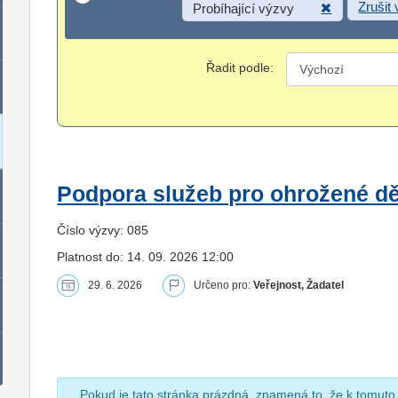
Zrušit
Probíhající výzvy
Řadit podle:
Podpora služeb pro ohrožené dět
Číslo výzvy: 085
Platnost do: 14. 09. 2026 12:00
29. 6. 2026
Určeno pro:
Veřejnost, Žadatel
Pokud je tato stránka prázdná, znamená to, že k tomuto