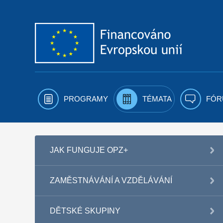
Přejít k obsahu
PROGRAMY
TÉMATA
FÓR
JAK FUNGUJE OPZ+
ZAMĚSTNÁVÁNÍ A VZDĚLÁVÁNÍ
DĚTSKÉ SKUPINY