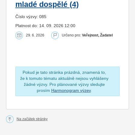
mladé dospělé (4)
Číslo výzvy: 085
Platnost do: 14. 09. 2026 12:00
29. 6. 2026
Určeno pro:
Veřejnost, Žadatel
Pokud je tato stránka prázdná, znamená to,
že k tomuto tématu aktuálně nejsou vyhlášeny
žádné výzvy. Pro plánované výzvy sledujte
prosím
Harmonogram výzev
.
Na začátek stránky