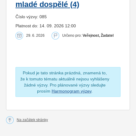
mladé dospělé (4)
Číslo výzvy: 085
Platnost do: 14. 09. 2026 12:00
29. 6. 2026
Určeno pro:
Veřejnost, Žadatel
Pokud je tato stránka prázdná, znamená to,
že k tomuto tématu aktuálně nejsou vyhlášeny
žádné výzvy. Pro plánované výzvy sledujte
prosím
Harmonogram výzev
.
Na začátek stránky