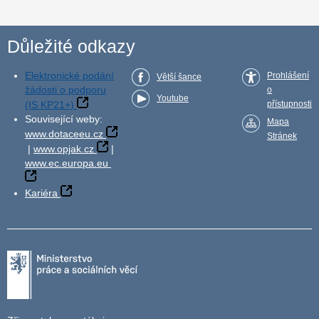
Důležité odkazy
Elektronické podání
Prohlášení
Větší šance
žádosti o podporu
o
Youtube
(IS KP21+)
přístupnosti
Související weby:
Mapa
www.dotaceeu.cz
Stránek
|
www.opjak.cz
|
www.ec.europa.eu
Kariéra