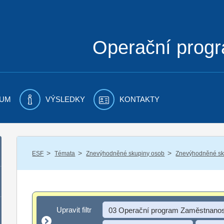
Operační prog
UM
VÝSLEDKY
KONTAKTY
/
/
/
ESF
Témata
Znevýhodněné skupiny osob
Znevýhodněné sku
Upravit filtr
Upravit filtr
03 Operační program Zaměstnanos