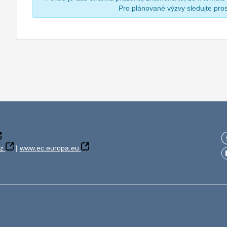
Pro plánované výzvy sledujte pr
z
|
www.ec.europa.eu