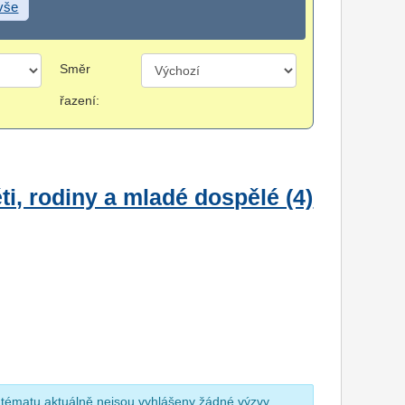
 vše
Směr
řazení:
i, rodiny a mladé dospělé (4)
 tématu aktuálně nejsou vyhlášeny žádné výzvy.