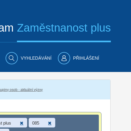
ram
Zaměstnanost plus
VYHLEDÁVÁNÍ
PŘIHLÁŠENÍ
piny osob - aktuální výzvy
t plus
085