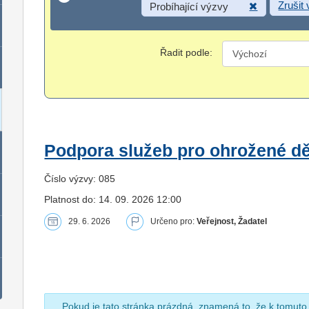
Zrušit
Probíhající výzvy
Řadit podle:
Podpora služeb pro ohrožené dět
Číslo výzvy: 085
Platnost do: 14. 09. 2026 12:00
29. 6. 2026
Určeno pro:
Veřejnost, Žadatel
Pokud je tato stránka prázdná, znamená to, že k tomuto