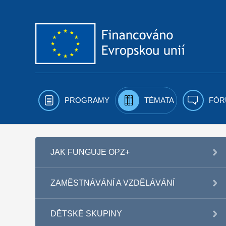
Přejít k obsahu
PROGRAMY
TÉMATA
FÓR
JAK FUNGUJE OPZ+
ZAMĚSTNÁVÁNÍ A VZDĚLÁVÁNÍ
DĚTSKÉ SKUPINY