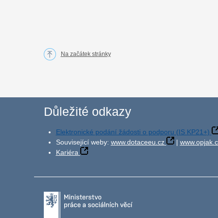
Na začátek stránky
Důležité odkazy
Elektronické podání žádosti o podporu (IS KP21+)
Související weby:
www.dotaceeu.cz
|
www.opjak.c
Kariéra