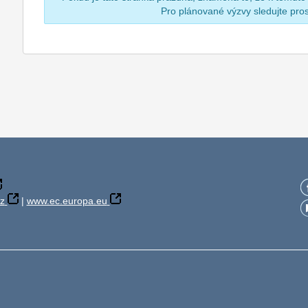
Pro plánované výzvy sledujte pr
z
|
www.ec.europa.eu