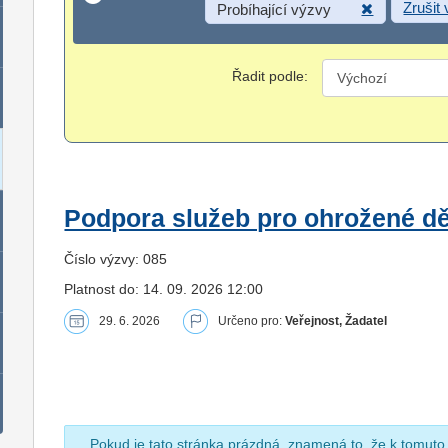
Zrušit
Probíhající výzvy
Řadit podle:
Podpora služeb pro ohrožené dět
Číslo výzvy: 085
Platnost do: 14. 09. 2026 12:00
29. 6. 2026
Určeno pro:
Veřejnost, Žadatel
Pokud je tato stránka prázdná, znamená to, že k tomuto