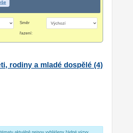
 vše
Směr
řazení:
i, rodiny a mladé dospělé (4)
 tématu aktuálně nejsou vyhlášeny žádné výzvy.