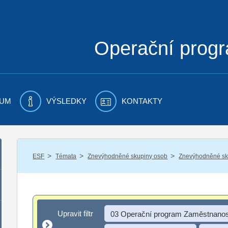
Operační prog
UM
VÝSLEDKY
KONTAKTY
/
/
/
ESF
Témata
Znevýhodněné skupiny osob
Znevýhodněné sku
Upravit filtr
Upravit filtr
03 Operační program Zaměstnanos