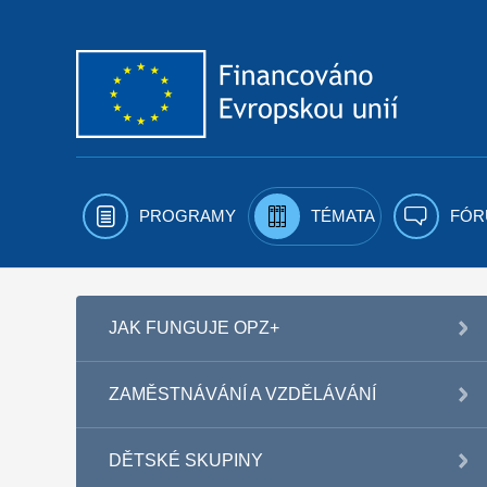
Přejít k obsahu
PROGRAMY
TÉMATA
FÓR
JAK FUNGUJE OPZ+
ZAMĚSTNÁVÁNÍ A VZDĚLÁVÁNÍ
DĚTSKÉ SKUPINY