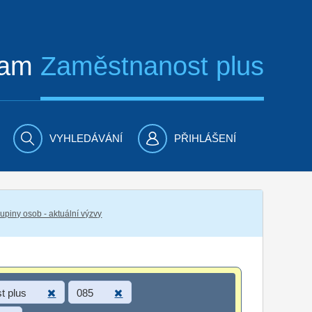
ram
Zaměstnanost plus
VYHLEDÁVÁNÍ
PŘIHLÁŠENÍ
piny osob - aktuální výzvy
t plus
085