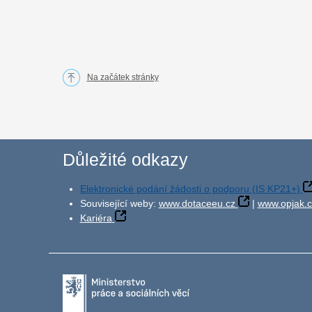
Na začátek stránky
Důležité odkazy
Elektronické podání žádosti o podporu (IS KP21+)
Související weby:
www.dotaceeu.cz
|
www.opjak.c
Kariéra