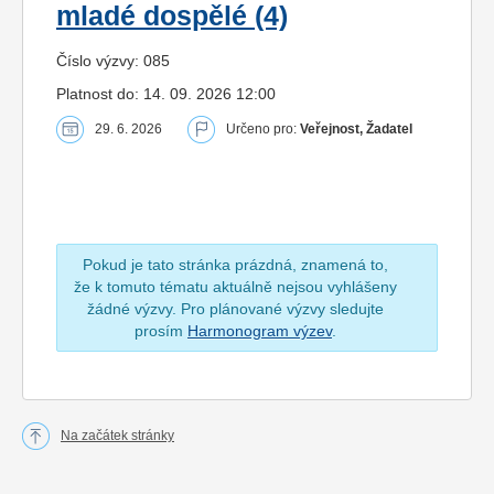
mladé dospělé (4)
Číslo výzvy: 085
Platnost do: 14. 09. 2026 12:00
29. 6. 2026
Určeno pro:
Veřejnost, Žadatel
Pokud je tato stránka prázdná, znamená to,
že k tomuto tématu aktuálně nejsou vyhlášeny
žádné výzvy. Pro plánované výzvy sledujte
prosím
Harmonogram výzev
.
Na začátek stránky