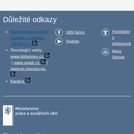
Důležité odkazy
Elektronické podání
Prohlášení
Větší šance
žádosti o podporu
o
Youtube
(IS KP21+)
přístupnosti
Související weby:
Mapa
www.dotaceeu.cz
Stránek
|
www.opjak.cz
|
www.ec.europa.eu
Kariéra