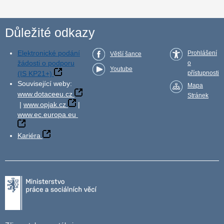
Důležité odkazy
Elektronické podání
Prohlášení
Větší šance
žádosti o podporu
o
Youtube
(IS KP21+)
přístupnosti
Související weby:
Mapa
www.dotaceeu.cz
Stránek
|
www.opjak.cz
|
www.ec.europa.eu
Kariéra