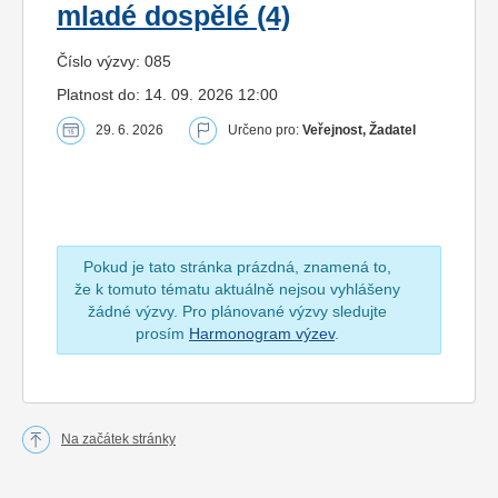
mladé dospělé (4)
Číslo výzvy: 085
Platnost do: 14. 09. 2026 12:00
29. 6. 2026
Určeno pro:
Veřejnost, Žadatel
Pokud je tato stránka prázdná, znamená to,
že k tomuto tématu aktuálně nejsou vyhlášeny
žádné výzvy. Pro plánované výzvy sledujte
prosím
Harmonogram výzev
.
Na začátek stránky