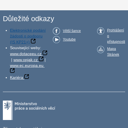
Důležité odkazy
Elektronické podání
Prohlášení
Větší šance
žádosti o podporu
o
Youtube
(IS KP21+)
přístupnosti
Související weby:
Mapa
www.dotaceeu.cz
Stránek
|
www.opjak.cz
|
www.ec.europa.eu
Kariéra