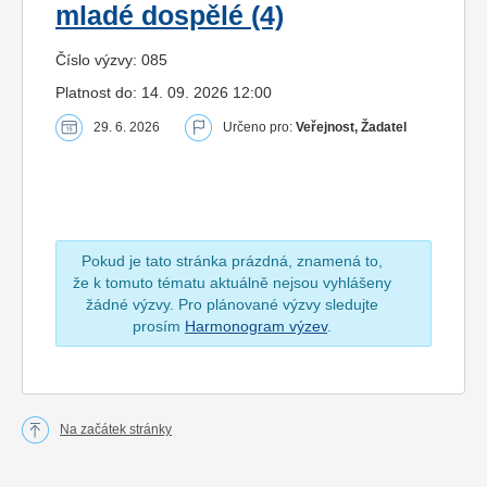
mladé dospělé (4)
Číslo výzvy: 085
Platnost do: 14. 09. 2026 12:00
29. 6. 2026
Určeno pro:
Veřejnost, Žadatel
Pokud je tato stránka prázdná, znamená to,
že k tomuto tématu aktuálně nejsou vyhlášeny
žádné výzvy. Pro plánované výzvy sledujte
prosím
Harmonogram výzev
.
Na začátek stránky