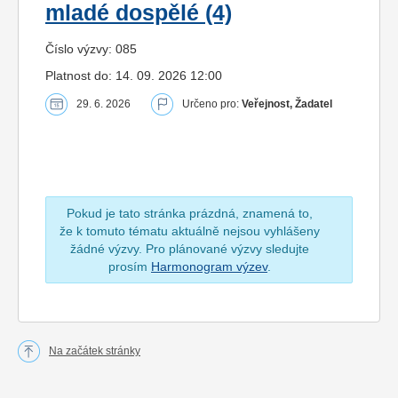
mladé dospělé (4)
Číslo výzvy: 085
Platnost do: 14. 09. 2026 12:00
29. 6. 2026
Určeno pro:
Veřejnost, Žadatel
Pokud je tato stránka prázdná, znamená to,
že k tomuto tématu aktuálně nejsou vyhlášeny
žádné výzvy. Pro plánované výzvy sledujte
prosím
Harmonogram výzev
.
Na začátek stránky