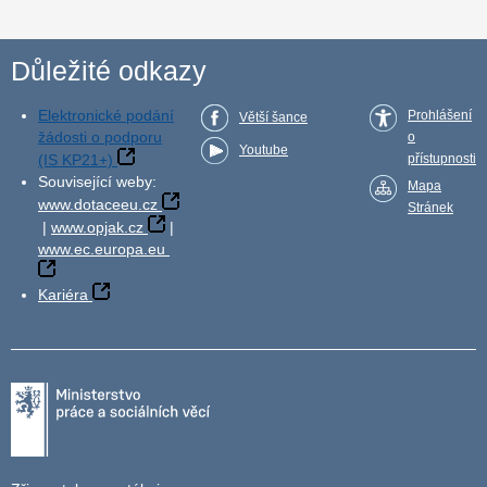
Důležité odkazy
Elektronické podání
Prohlášení
Větší šance
žádosti o podporu
o
Youtube
(IS KP21+)
přístupnosti
Související weby:
Mapa
www.dotaceeu.cz
Stránek
|
www.opjak.cz
|
www.ec.europa.eu
Kariéra