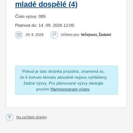
mladé dospělé (4)
Číslo výzvy: 085
Platnost do: 14. 09. 2026 12:00
29. 6. 2026
Určeno pro:
Veřejnost, Žadatel
Pokud je tato stránka prázdná, znamená to,
že k tomuto tématu aktuálně nejsou vyhlášeny
žádné výzvy. Pro plánované výzvy sledujte
prosím
Harmonogram výzev
.
Na začátek stránky