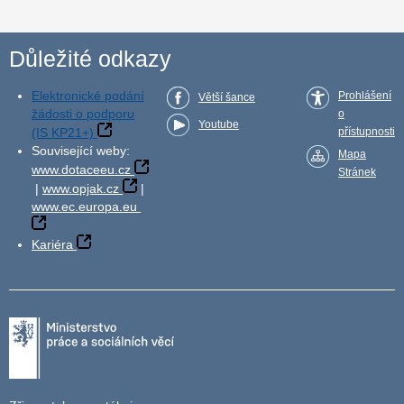
Důležité odkazy
Elektronické podání
Prohlášení
Větší šance
žádosti o podporu
o
Youtube
(IS KP21+)
přístupnosti
Související weby:
Mapa
www.dotaceeu.cz
Stránek
|
www.opjak.cz
|
www.ec.europa.eu
Kariéra