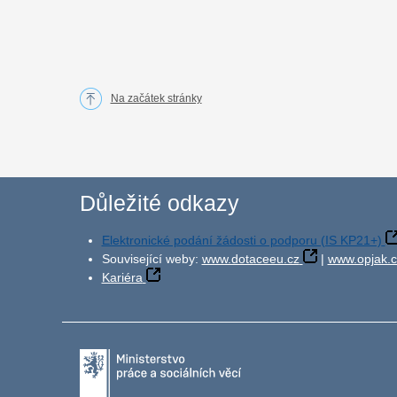
Na začátek stránky
Důležité odkazy
Elektronické podání žádosti o podporu (IS KP21+)
Související weby:
www.dotaceeu.cz
|
www.opjak.c
Kariéra