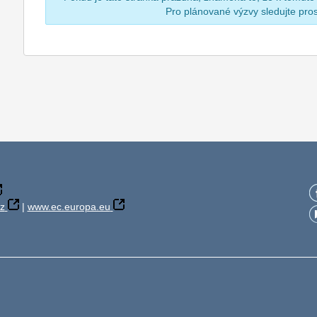
Pro plánované výzvy sledujte pr
z
|
www.ec.europa.eu