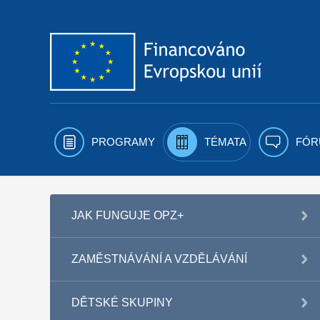
Přejít k obsahu
PROGRAMY
TÉMATA
FÓR
JAK FUNGUJE OPZ+
ZAMĚSTNÁVÁNÍ A VZDĚLÁVÁNÍ
DĚTSKÉ SKUPINY