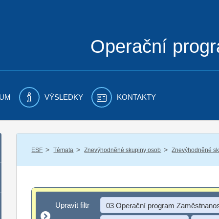
Operační prog
UM
VÝSLEDKY
KONTAKTY
/
/
/
ESF
Témata
Znevýhodněné skupiny osob
Znevýhodněné sku
Upravit filtr
Upravit filtr
03 Operační program Zaměstnanos