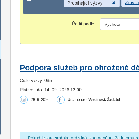
Zrušit
Probíhající výzvy
Řadit podle:
Podpora služeb pro ohrožené dět
Číslo výzvy: 085
Platnost do: 14. 09. 2026 12:00
29. 6. 2026
Určeno pro:
Veřejnost, Žadatel
Pokud je tato stránka prázdná, znamená to, že k tomuto