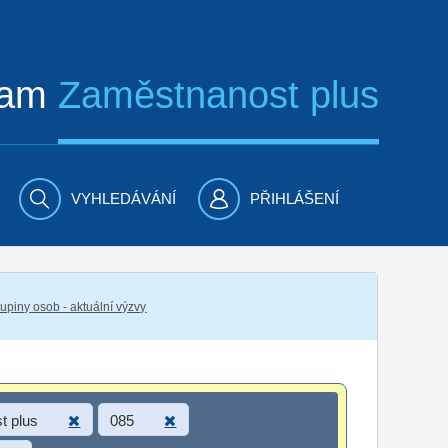
ram
Zaměstnanost plus
VYHLEDÁVÁNÍ
PŘIHLÁŠENÍ
piny osob - aktuální výzvy
t plus
085