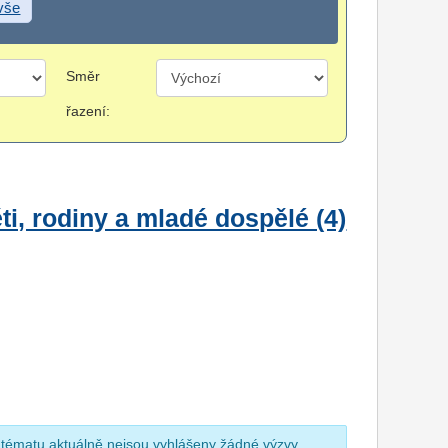
 vše
Směr
řazení:
i, rodiny a mladé dospělé (4)
 tématu aktuálně nejsou vyhlášeny žádné výzvy.