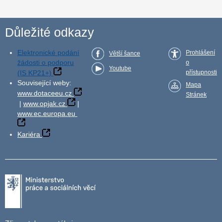
Důležité odkazy
Elektronické podání
Prohlášení
Větší šance
žádosti o podporu
o
Youtube
(IS KP21+)
přístupnosti
Související weby:
Mapa
www.dotaceeu.cz
Stránek
|
www.opjak.cz
|
www.ec.europa.eu
Kariéra