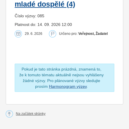
mladé dospělé (4)
Číslo výzvy: 085
Platnost do: 14. 09. 2026 12:00
29. 6. 2026
Určeno pro:
Veřejnost, Žadatel
Pokud je tato stránka prázdná, znamená to,
že k tomuto tématu aktuálně nejsou vyhlášeny
žádné výzvy. Pro plánované výzvy sledujte
prosím
Harmonogram výzev
.
Na začátek stránky