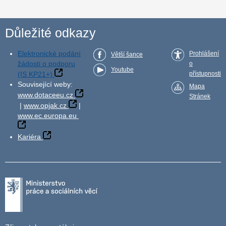
Důležité odkazy
Elektronické podání
Prohlášení
Větší šance
žádosti o podporu
o
Youtube
(IS KP21+)
přístupnosti
Související weby:
Mapa
www.dotaceeu.cz
Stránek
|
www.opjak.cz
|
www.ec.europa.eu
Kariéra