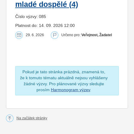
mladé dospělé (4)
Číslo výzvy: 085
Platnost do: 14. 09. 2026 12:00
29. 6. 2026
Určeno pro:
Veřejnost, Žadatel
Pokud je tato stránka prázdná, znamená to,
že k tomuto tématu aktuálně nejsou vyhlášeny
žádné výzvy. Pro plánované výzvy sledujte
prosím
Harmonogram výzev
.
Na začátek stránky