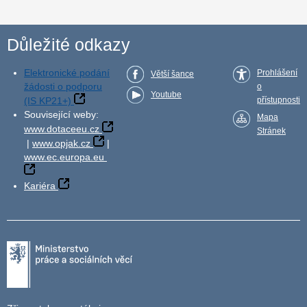
Důležité odkazy
Elektronické podání
Prohlášení
Větší šance
žádosti o podporu
o
Youtube
(IS KP21+)
přístupnosti
Související weby:
Mapa
www.dotaceeu.cz
Stránek
|
www.opjak.cz
|
www.ec.europa.eu
Kariéra