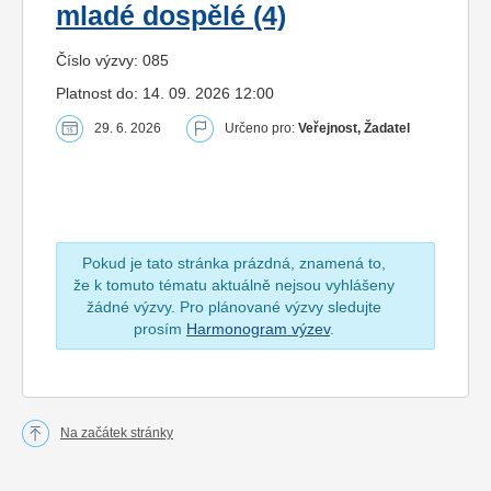
mladé dospělé (4)
Číslo výzvy: 085
Platnost do: 14. 09. 2026 12:00
29. 6. 2026
Určeno pro:
Veřejnost, Žadatel
Pokud je tato stránka prázdná, znamená to,
že k tomuto tématu aktuálně nejsou vyhlášeny
žádné výzvy. Pro plánované výzvy sledujte
prosím
Harmonogram výzev
.
Na začátek stránky