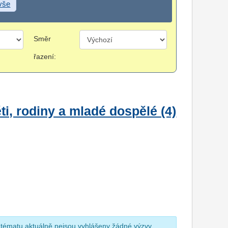
 vše
Směr
řazení:
i, rodiny a mladé dospělé (4)
 tématu aktuálně nejsou vyhlášeny žádné výzvy.