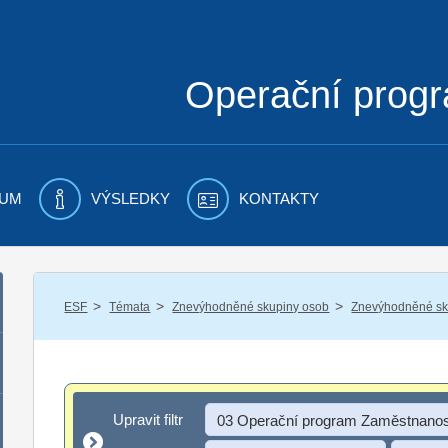
Operační prog
UM
VÝSLEDKY
KONTAKTY
/
/
/
ESF
Témata
Znevýhodněné skupiny osob
Znevýhodněné sku
Upravit filtr
Upravit filtr
03 Operační program Zaměstnanos