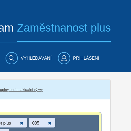
ram
Zaměstnanost plus
VYHLEDÁVÁNÍ
PŘIHLÁŠENÍ
piny osob - aktuální výzvy
t plus
085