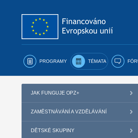
Přejít k obsahu
PROGRAMY
TÉMATA
FÓR
JAK FUNGUJE OPZ+
ZAMĚSTNÁVÁNÍ A VZDĚLÁVÁNÍ
DĚTSKÉ SKUPINY