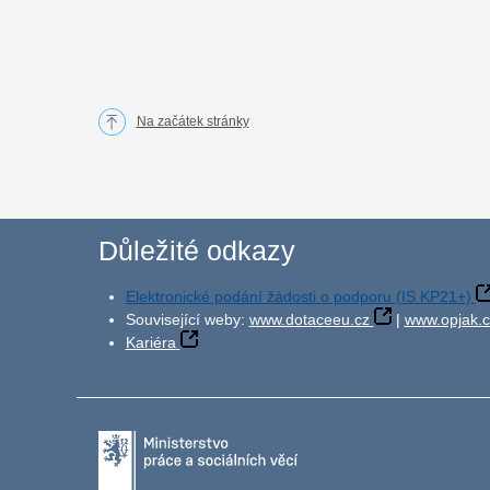
Na začátek stránky
Důležité odkazy
Elektronické podání žádosti o podporu (IS KP21+)
Související weby:
www.dotaceeu.cz
|
www.opjak.c
Kariéra