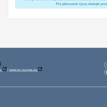
Pro plánované výzvy sledujte pr
z
|
www.ec.europa.eu