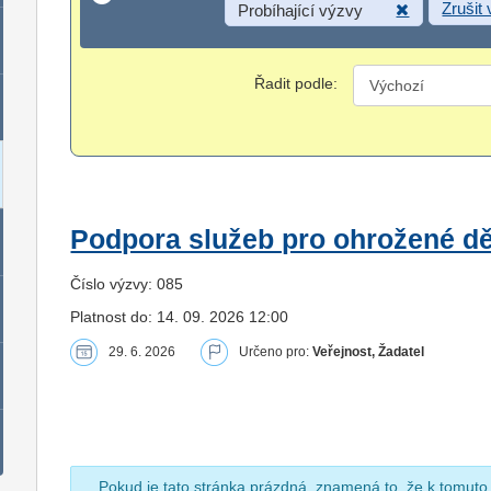
Zrušit
Probíhající výzvy
Řadit podle:
Podpora služeb pro ohrožené dět
Číslo výzvy: 085
Platnost do: 14. 09. 2026 12:00
29. 6. 2026
Určeno pro:
Veřejnost, Žadatel
Pokud je tato stránka prázdná, znamená to, že k tomuto