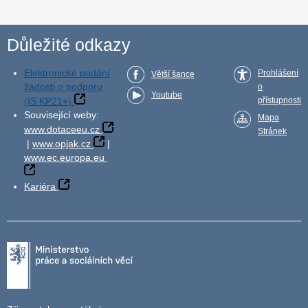
Důležité odkazy
Elektronické podání
Prohlášení
Větší šance
žádosti o podporu
o
Youtube
(IS KP21+)
přístupnosti
Související weby:
Mapa
www.dotaceeu.cz
Stránek
|
www.opjak.cz
|
www.ec.europa.eu
Kariéra