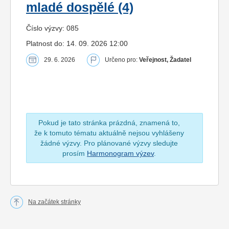
mladé dospělé (4)
Číslo výzvy: 085
Platnost do: 14. 09. 2026 12:00
29. 6. 2026
Určeno pro:
Veřejnost, Žadatel
Pokud je tato stránka prázdná, znamená to,
že k tomuto tématu aktuálně nejsou vyhlášeny
žádné výzvy. Pro plánované výzvy sledujte
prosím
Harmonogram výzev
.
Na začátek stránky