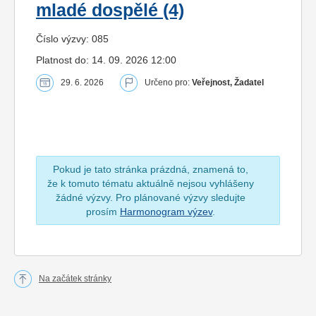
mladé dospělé (4)
Číslo výzvy: 085
Platnost do: 14. 09. 2026 12:00
29. 6. 2026
Určeno pro:
Veřejnost, Žadatel
Pokud je tato stránka prázdná, znamená to,
že k tomuto tématu aktuálně nejsou vyhlášeny
žádné výzvy. Pro plánované výzvy sledujte
prosím
Harmonogram výzev
.
Na začátek stránky