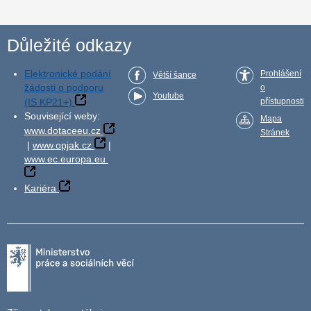
Důležité odkazy
Elektronické podání
Prohlášení
Větší šance
žádosti o podporu
o
Youtube
(IS KP21+)
přístupnosti
Související weby:
Mapa
www.dotaceeu.cz
Stránek
|
www.opjak.cz
|
www.ec.europa.eu
Kariéra