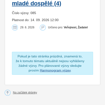
mladé dospělé (4)
Číslo výzvy: 085
Platnost do: 14. 09. 2026 12:00
29. 6. 2026
Určeno pro:
Veřejnost, Žadatel
Pokud je tato stránka prázdná, znamená to,
že k tomuto tématu aktuálně nejsou vyhlášeny
žádné výzvy. Pro plánované výzvy sledujte
prosím
Harmonogram výzev
.
Na začátek stránky