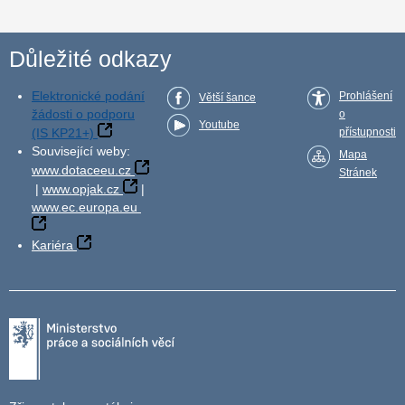
Důležité odkazy
Elektronické podání
Prohlášení
Větší šance
žádosti o podporu
o
Youtube
(IS KP21+)
přístupnosti
Související weby:
Mapa
www.dotaceeu.cz
Stránek
|
www.opjak.cz
|
www.ec.europa.eu
Kariéra