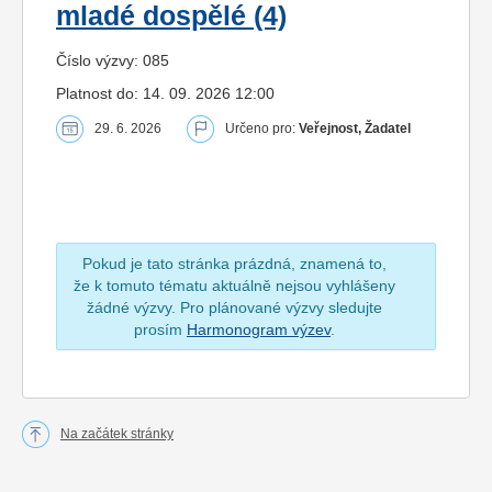
mladé dospělé (4)
Číslo výzvy: 085
Platnost do: 14. 09. 2026 12:00
29. 6. 2026
Určeno pro:
Veřejnost, Žadatel
Pokud je tato stránka prázdná, znamená to,
že k tomuto tématu aktuálně nejsou vyhlášeny
žádné výzvy. Pro plánované výzvy sledujte
prosím
Harmonogram výzev
.
Na začátek stránky