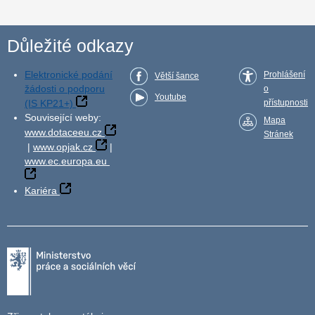
Důležité odkazy
Elektronické podání
Prohlášení
Větší šance
žádosti o podporu
o
Youtube
(IS KP21+)
přístupnosti
Související weby:
Mapa
www.dotaceeu.cz
Stránek
|
www.opjak.cz
|
www.ec.europa.eu
Kariéra