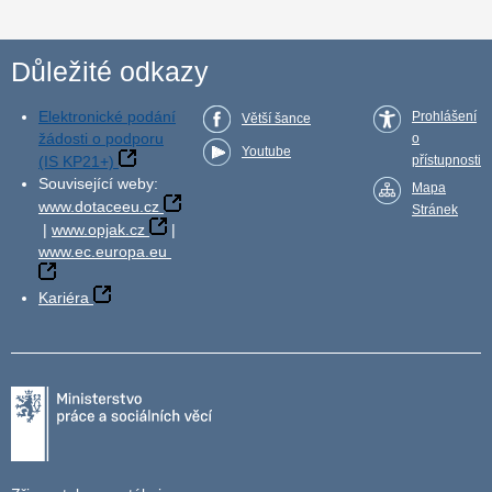
Důležité odkazy
Elektronické podání
Prohlášení
Větší šance
žádosti o podporu
o
Youtube
(IS KP21+)
přístupnosti
Související weby:
Mapa
www.dotaceeu.cz
Stránek
|
www.opjak.cz
|
www.ec.europa.eu
Kariéra