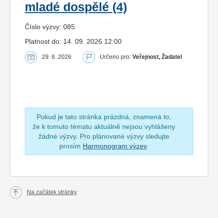
mladé dospělé (4)
Číslo výzvy: 085
Platnost do: 14. 09. 2026 12:00
29. 6. 2026
Určeno pro:
Veřejnost, Žadatel
Pokud je tato stránka prázdná, znamená to,
že k tomuto tématu aktuálně nejsou vyhlášeny
žádné výzvy. Pro plánované výzvy sledujte
prosím
Harmonogram výzev
.
Na začátek stránky