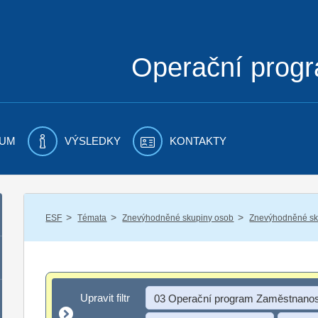
Operační prog
UM
VÝSLEDKY
KONTAKTY
/
/
/
ESF
Témata
Znevýhodněné skupiny osob
Znevýhodněné sku
Upravit filtr
Upravit filtr
03 Operační program Zaměstnanos