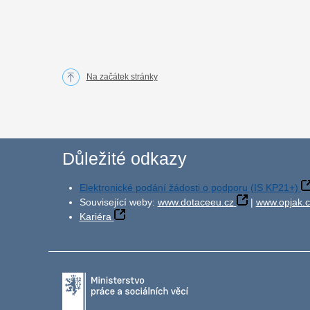
Na začátek stránky
Důležité odkazy
Elektronické podání žádosti o podporu (IS KP21+)
Související weby:
www.dotaceeu.cz
|
www.opjak.c
Kariéra