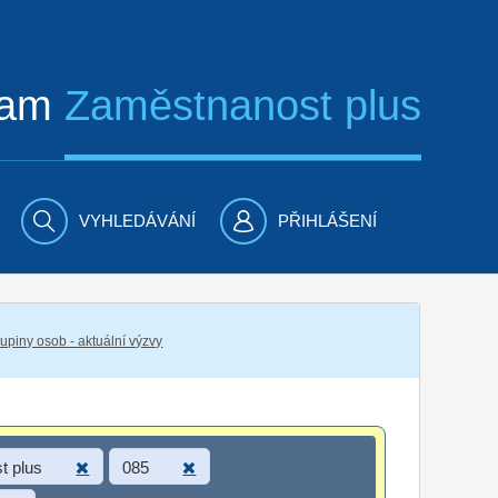
ram
Zaměstnanost plus
VYHLEDÁVÁNÍ
PŘIHLÁŠENÍ
piny osob - aktuální výzvy
t plus
085