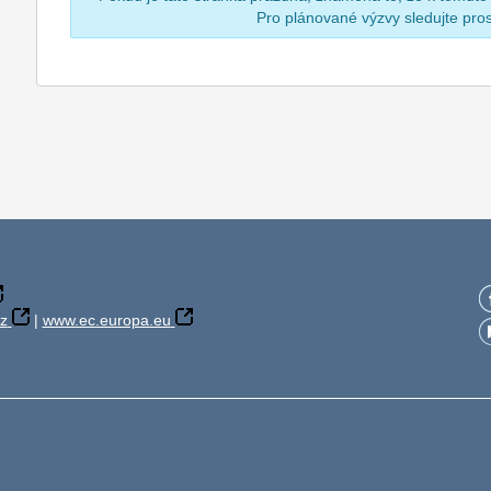
Pro plánované výzvy sledujte pr
z
|
www.ec.europa.eu