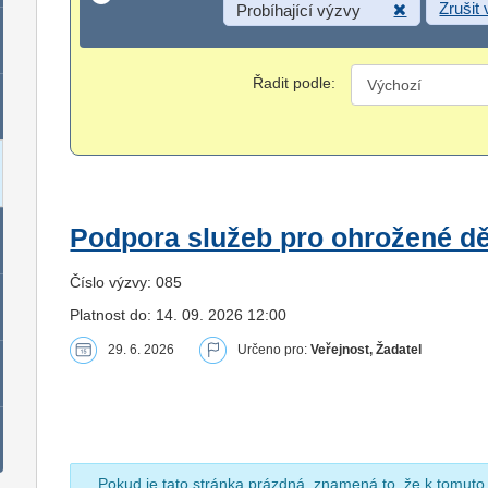
Zrušit
Probíhající výzvy
Řadit podle:
Podpora služeb pro ohrožené dět
Číslo výzvy: 085
Platnost do: 14. 09. 2026 12:00
29. 6. 2026
Určeno pro:
Veřejnost, Žadatel
Pokud je tato stránka prázdná, znamená to, že k tomuto