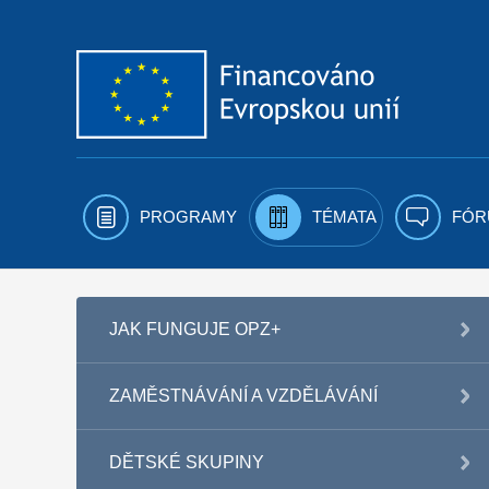
Přejít k obsahu
PROGRAMY
TÉMATA
FÓR
JAK FUNGUJE OPZ+
ZAMĚSTNÁVÁNÍ A VZDĚLÁVÁNÍ
DĚTSKÉ SKUPINY