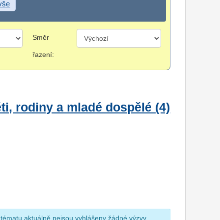
 vše
Směr
řazení:
i, rodiny a mladé dospělé (4)
 tématu aktuálně nejsou vyhlášeny žádné výzvy.