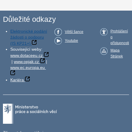
Důležité odkazy
Elektronické podání
Prohlášení
Větší šance
žádosti o podporu
o
Youtube
(IS KP21+)
přístupnosti
Související weby:
Mapa
www.dotaceeu.cz
Stránek
|
www.opjak.cz
|
www.ec.europa.eu
Kariéra