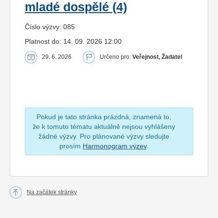
mladé dospělé (4)
Číslo výzvy: 085
Platnost do: 14. 09. 2026 12:00
29. 6. 2026
Určeno pro:
Veřejnost, Žadatel
Pokud je tato stránka prázdná, znamená to,
že k tomuto tématu aktuálně nejsou vyhlášeny
žádné výzvy. Pro plánované výzvy sledujte
prosím
Harmonogram výzev
.
Na začátek stránky