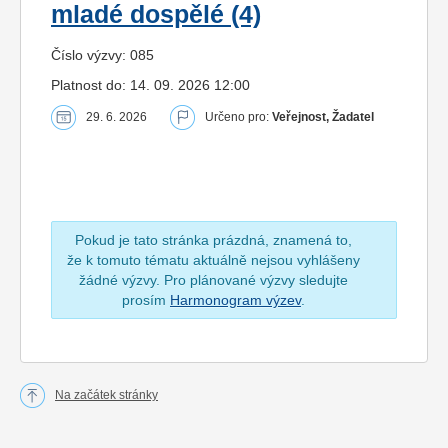
mladé dospělé (4)
Číslo výzvy: 085
Platnost do: 14. 09. 2026 12:00
29. 6. 2026
Určeno pro:
Veřejnost, Žadatel
Pokud je tato stránka prázdná, znamená to,
že k tomuto tématu aktuálně nejsou vyhlášeny
žádné výzvy. Pro plánované výzvy sledujte
prosím
Harmonogram výzev
.
Na začátek stránky