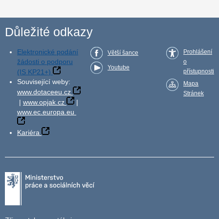
Důležité odkazy
Elektronické podání
Prohlášení
Větší šance
žádosti o podporu
o
Youtube
(IS KP21+)
přístupnosti
Související weby:
Mapa
www.dotaceeu.cz
Stránek
|
www.opjak.cz
|
www.ec.europa.eu
Kariéra