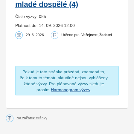
mladé dospělé (4)
Číslo výzvy: 085
Platnost do: 14. 09. 2026 12:00
29. 6. 2026
Určeno pro:
Veřejnost, Žadatel
Pokud je tato stránka prázdná, znamená to,
že k tomuto tématu aktuálně nejsou vyhlášeny
žádné výzvy. Pro plánované výzvy sledujte
prosím
Harmonogram výzev
.
Na začátek stránky