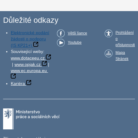
Důležité odkazy
Elektronické podání
Prohlášení
Větší šance
žádosti o podporu
o
Youtube
(IS KP21+)
přístupnosti
Související weby:
Mapa
www.dotaceeu.cz
Stránek
|
www.opjak.cz
|
www.ec.europa.eu
Kariéra