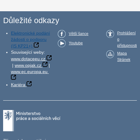
Důležité odkazy
Elektronické podání
Prohlášení
Větší šance
žádosti o podporu
o
Youtube
(IS KP21+)
přístupnosti
Související weby:
Mapa
www.dotaceeu.cz
Stránek
|
www.opjak.cz
|
www.ec.europa.eu
Kariéra