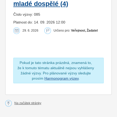
mladé dospělé (4)
Číslo výzvy: 085
Platnost do: 14. 09. 2026 12:00
29. 6. 2026
Určeno pro:
Veřejnost, Žadatel
Pokud je tato stránka prázdná, znamená to,
že k tomuto tématu aktuálně nejsou vyhlášeny
žádné výzvy. Pro plánované výzvy sledujte
prosím
Harmonogram výzev
.
Na začátek stránky