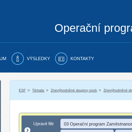
Operační prog
UM
VÝSLEDKY
KONTAKTY
/
/
/
ESF
Témata
Znevýhodněné skupiny osob
Znevýhodněné sku
Upravit filtr
Upravit filtr
03 Operační program Zaměstnanos