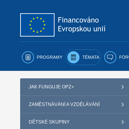
Přejít k obsahu
PROGRAMY
TÉMATA
FÓR
JAK FUNGUJE OPZ+
ZAMĚSTNÁVÁNÍ A VZDĚLÁVÁNÍ
DĚTSKÉ SKUPINY