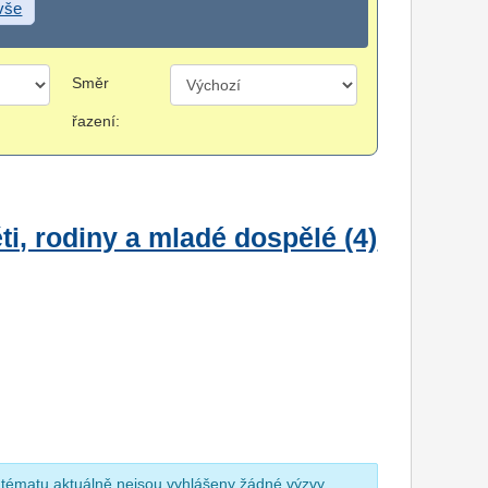
 vše
Směr
řazení:
i, rodiny a mladé dospělé (4)
 tématu aktuálně nejsou vyhlášeny žádné výzvy.