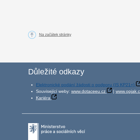
Na začátek stránky
Důležité odkazy
Elektronické podání žádosti o podporu (IS KP21+)
Související weby:
www.dotaceeu.cz
|
www.opjak.c
Kariéra