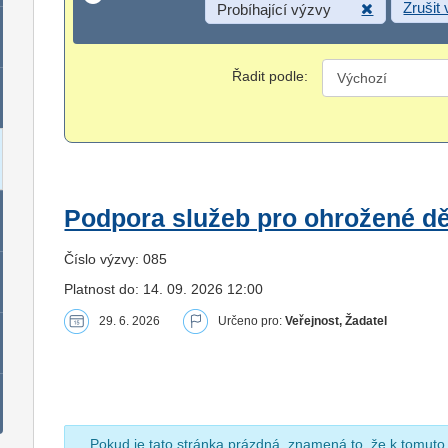
Zrušit
Probíhající výzvy
Řadit podle:
Podpora služeb pro ohrožené dět
Číslo výzvy: 085
Platnost do: 14. 09. 2026 12:00
29. 6. 2026
Určeno pro:
Veřejnost, Žadatel
Pokud je tato stránka prázdná, znamená to, že k tomuto