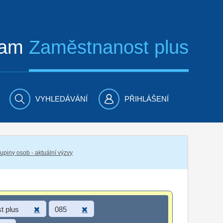
ram
Zaměstnanost plus
VYHLEDÁVÁNÍ
PŘIHLÁŠENÍ
piny osob - aktuální výzvy
t plus
085