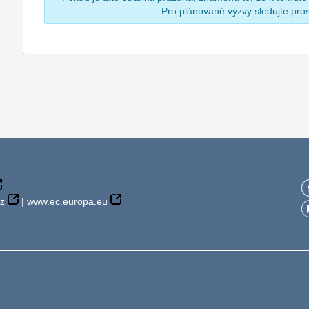
Pro plánované výzvy sledujte pr
z
|
www.ec.europa.eu