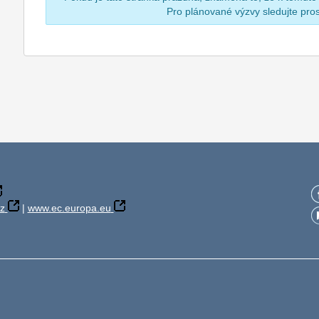
Pro plánované výzvy sledujte pr
z
|
www.ec.europa.eu