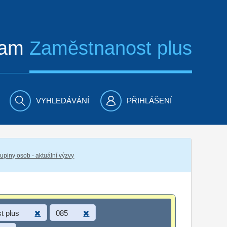
ram
Zaměstnanost plus
VYHLEDÁVÁNÍ
PŘIHLÁŠENÍ
piny osob - aktuální výzvy
t plus
085