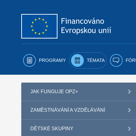
Přejít k obsahu
PROGRAMY
TÉMATA
FÓR
JAK FUNGUJE OPZ+
ZAMĚSTNÁVÁNÍ A VZDĚLÁVÁNÍ
DĚTSKÉ SKUPINY