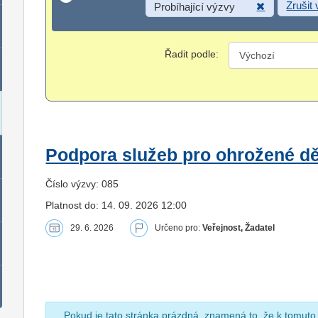
Zrušit
Probíhající výzvy
Řadit podle:
Podpora služeb pro ohrožené dět
Číslo výzvy: 085
Platnost do: 14. 09. 2026 12:00
29. 6. 2026
Určeno pro:
Veřejnost, Žadatel
Pokud je tato stránka prázdná, znamená to, že k tomuto