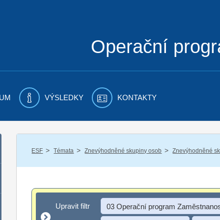
Operační prog
UM
VÝSLEDKY
KONTAKTY
/
/
/
ESF
Témata
Znevýhodněné skupiny osob
Znevýhodněné sku
Upravit filtr
Upravit filtr
03 Operační program Zaměstnanos