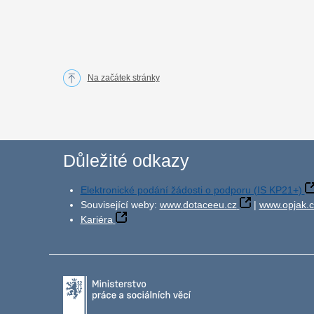
Na začátek stránky
Důležité odkazy
Elektronické podání žádosti o podporu (IS KP21+)
Související weby:
www.dotaceeu.cz
|
www.opjak.c
Kariéra