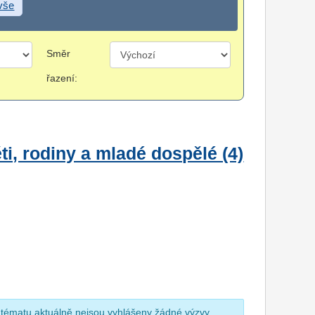
 vše
Směr
řazení:
i, rodiny a mladé dospělé (4)
 tématu aktuálně nejsou vyhlášeny žádné výzvy.