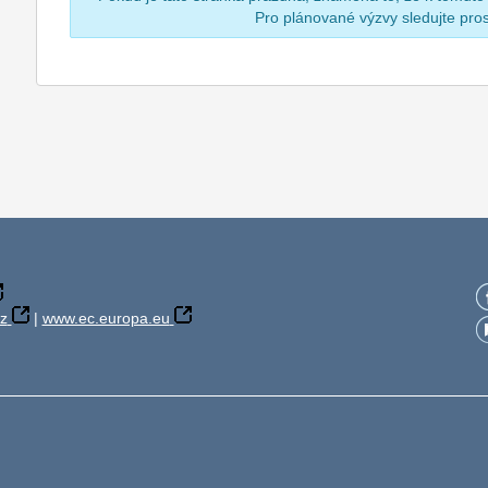
Pro plánované výzvy sledujte pr
z
|
www.ec.europa.eu