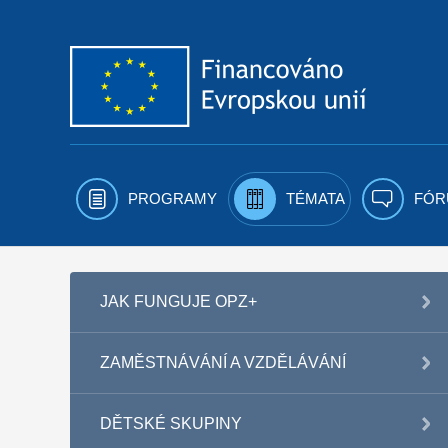
Přejít k obsahu
PROGRAMY
TÉMATA
FÓR
JAK FUNGUJE OPZ+
ZAMĚSTNÁVÁNÍ A VZDĚLÁVÁNÍ
DĚTSKÉ SKUPINY