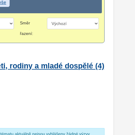
 vše
Směr
řazení:
i, rodiny a mladé dospělé (4)
 tématu aktuálně nejsou vyhlášeny žádné výzvy.