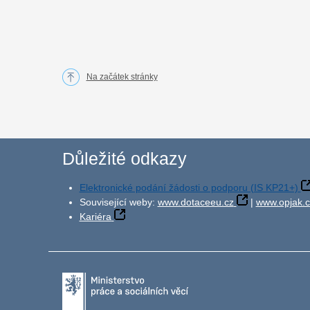
Na začátek stránky
Důležité odkazy
Elektronické podání žádosti o podporu (IS KP21+)
Související weby:
www.dotaceeu.cz
|
www.opjak.c
Kariéra