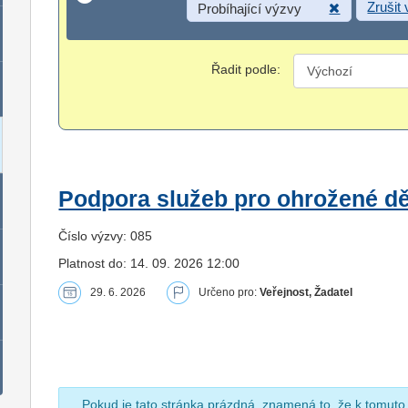
Zrušit
Probíhající výzvy
Řadit podle:
Podpora služeb pro ohrožené dět
Číslo výzvy: 085
Platnost do: 14. 09. 2026 12:00
29. 6. 2026
Určeno pro:
Veřejnost, Žadatel
Pokud je tato stránka prázdná, znamená to, že k tomuto