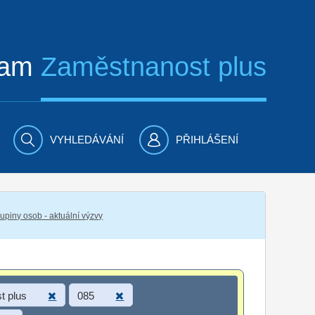
ram
Zaměstnanost plus
VYHLEDÁVÁNÍ
PŘIHLÁŠENÍ
piny osob - aktuální výzvy
t plus
085