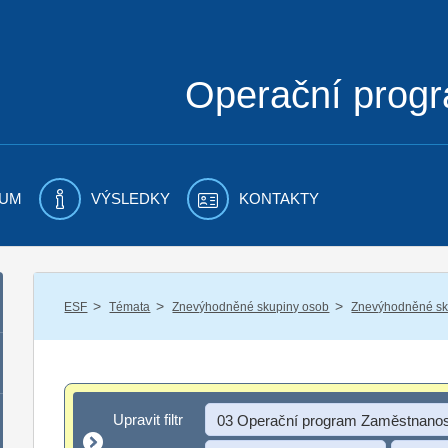
Operační prog
UM
VÝSLEDKY
KONTAKTY
/
/
/
ESF
Témata
Znevýhodněné skupiny osob
Znevýhodněné sku
Upravit filtr
Upravit filtr
03 Operační program Zaměstnanos