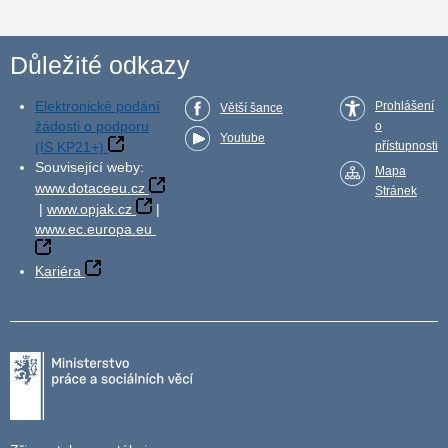
Důležité odkazy
Elektronické podání
Prohlášení
Větší šance
žádosti o podporu
o
Youtube
(IS KP21+)
přístupnosti
Související weby:
Mapa
www.dotaceeu.cz
Stránek
|
www.opjak.cz
|
www.ec.europa.eu
Kariéra