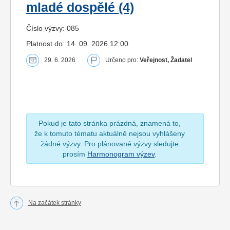
mladé dospělé (4)
Číslo výzvy: 085
Platnost do: 14. 09. 2026 12:00
29. 6. 2026
Určeno pro:
Veřejnost, Žadatel
Pokud je tato stránka prázdná, znamená to,
že k tomuto tématu aktuálně nejsou vyhlášeny
žádné výzvy. Pro plánované výzvy sledujte
prosím
Harmonogram výzev
.
Na začátek stránky