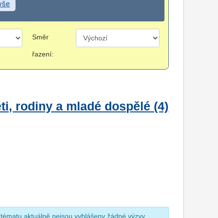
 vše
Směr
řazení:
i, rodiny a mladé dospělé (4)
 tématu aktuálně nejsou vyhlášeny žádné výzvy.