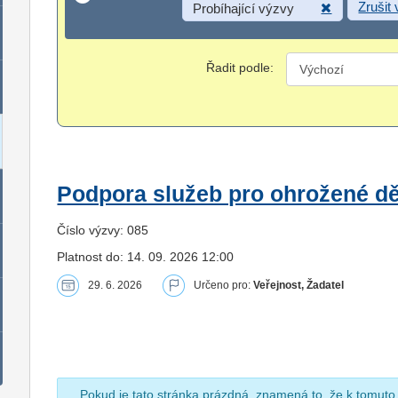
Zrušit
Probíhající výzvy
Řadit podle:
Podpora služeb pro ohrožené dět
Číslo výzvy: 085
Platnost do: 14. 09. 2026 12:00
29. 6. 2026
Určeno pro:
Veřejnost, Žadatel
Pokud je tato stránka prázdná, znamená to, že k tomuto