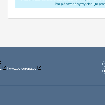
Pro plánované výzvy sledujte pr
z
|
www.ec.europa.eu