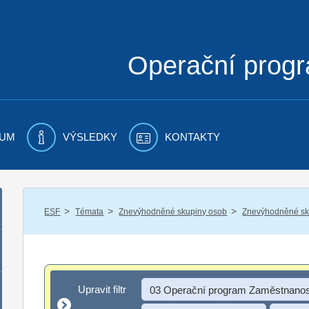
Operační prog
UM
VÝSLEDKY
KONTAKTY
/
/
/
ESF
Témata
Znevýhodněné skupiny osob
Znevýhodněné sku
Upravit filtr
Upravit filtr
03 Operační program Zaměstnanos