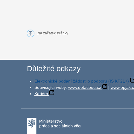
Na začátek stránky
Důležité odkazy
Elektronické podání žádosti o podporu (IS KP21+)
Související weby:
www.dotaceeu.cz
|
www.opjak.c
Kariéra