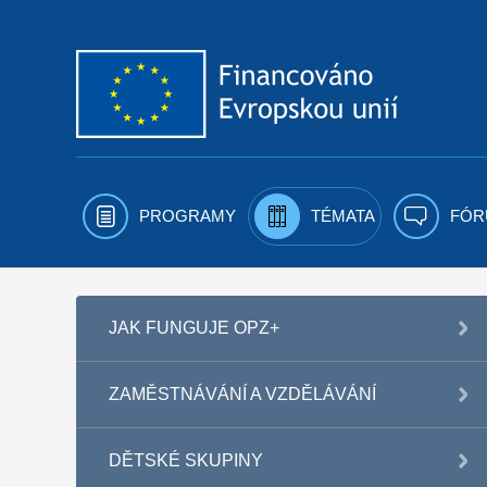
Přejít k obsahu
PROGRAMY
TÉMATA
FÓR
JAK FUNGUJE OPZ+
ZAMĚSTNÁVÁNÍ A VZDĚLÁVÁNÍ
DĚTSKÉ SKUPINY