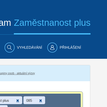
ram
Zaměstnanost plus
VYHLEDÁVÁNÍ
PŘIHLÁŠENÍ
piny osob - aktuální výzvy
t plus
085