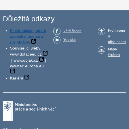
Důležité odkazy
Elektronické podání
Prohlášení
Větší šance
žádosti o podporu
o
Youtube
(IS KP21+)
přístupnosti
Související weby:
Mapa
www.dotaceeu.cz
Stránek
|
www.opjak.cz
|
www.ec.europa.eu
Kariéra