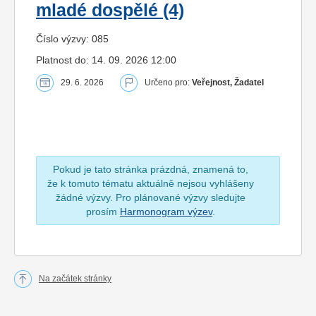
mladé dospělé (4)
Číslo výzvy: 085
Platnost do: 14. 09. 2026 12:00
29. 6. 2026
Určeno pro:
Veřejnost, Žadatel
Pokud je tato stránka prázdná, znamená to,
že k tomuto tématu aktuálně nejsou vyhlášeny
žádné výzvy. Pro plánované výzvy sledujte
prosím
Harmonogram výzev
.
Na začátek stránky