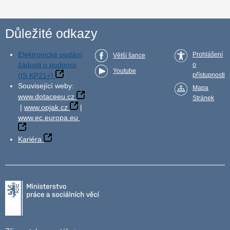
Důležité odkazy
Elektronické podání
Prohlášení
Větší šance
žádosti o podporu
o
Youtube
(IS KP21+)
přístupnosti
Související weby:
Mapa
www.dotaceeu.cz
Stránek
|
www.opjak.cz
|
www.ec.europa.eu
Kariéra