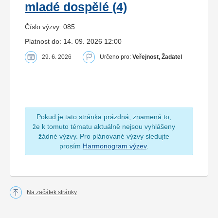
mladé dospělé (4)
Číslo výzvy: 085
Platnost do: 14. 09. 2026 12:00
29. 6. 2026
Určeno pro:
Veřejnost, Žadatel
Pokud je tato stránka prázdná, znamená to,
že k tomuto tématu aktuálně nejsou vyhlášeny
žádné výzvy. Pro plánované výzvy sledujte
prosím
Harmonogram výzev
.
Na začátek stránky